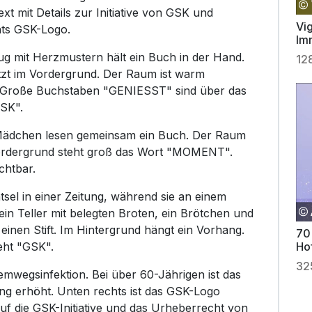
ext mit Details zur Initiative von GSK und
Vig
hts GSK-Logo.
Im
g mit Herzmustern hält ein Buch in der Hand.
12
tzt im Vordergrund. Der Raum ist warm
. Große Buchstaben "GENIESST" sind über das
GSK".
s Mädchen lesen gemeinsam ein Buch. Der Raum
 Vordergrund steht groß das Wort "MOMENT".
chtbar.
tsel in einer Zeitung, während sie an einem
 ein Teller mit belegten Broten, ein Brötchen und
 einen Stift. Im Hintergrund hängt ein Vorhang.
70
eht "GSK".
Ho
32
mwegsinfektion. Bei über 60-Jährigen ist das
ng erhöht. Unten rechts ist das GSK-Logo
 auf die GSK-Initiative und das Urheberrecht von