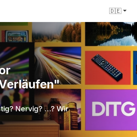
🇩🇪
or
Verläufen"
stig? Nervig? …? Wir