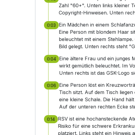
Zahl "60+". Unten links kleiner T
Copyright-Hinweisen. Unten rec
Ein Mädchen in einem Schlafanzu
0:03
Eine Person mit blondem Haar si
beleuchtet mit einem Stehlampe
Bild gelegt. Unten rechts steht "
Eine ältere Frau und ein junge
0:04
wirkt gemütlich beleuchtet. Im
Unten rechts ist das GSK-Logo si
Eine Person löst ein Kreuzworträ
0:06
Tisch sitzt. Auf dem Tisch liegen
eine kleine Schale. Die Hand hält
Auf der unteren rechten Ecke st
RSV ist eine hochansteckende Ate
0:14
Risiko für eine schwere Erkranku
platziert. Links steht ein Hinweis