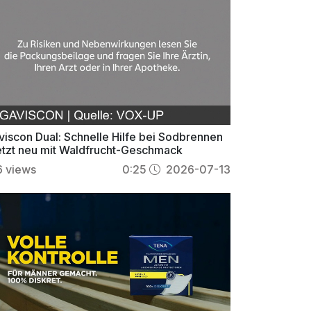
.
.
.
viscon Dual: Schnelle Hilfe bei Sodbrennen
jetzt neu mit Waldfrucht-Geschmack
6
views
0:25
2026-07-13