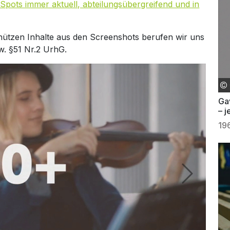
Spots immer aktuell, abteilungsübergreifend und in
hützen Inhalte aus den Screenshots berufen wir uns
w. §51 Nr.2 UrhG.
Ga
– 
19