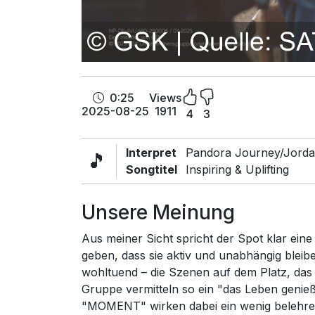
0:25
Views
2025-08-25
1911
4
3
Interpret
Pandora Journey/Jorda
🎵
Songtitel
Inspiring & Uplifting
Unsere Meinung
Aus meiner Sicht spricht der Spot klar ein
geben, dass sie aktiv und unabhängig bleib
wohltuend – die Szenen auf dem Platz, das
Gruppe vermitteln so ein "das Leben geni
"MOMENT" wirken dabei ein wenig belehren