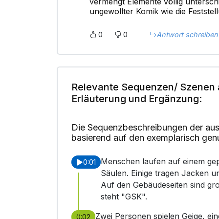
vermengt Elemente völlig untersch
ungewollter Komik wie die Feststell
0
0
Antwort schreiben
Relevante Sequenzen/ Szenen 
Erläuterung und Ergänzung:
Die Sequenzbeschreibungen der aus
basierend auf den exemplarisch gen
Menschen laufen auf einem gep
0:01
Säulen. Einige tragen Jacken u
Auf den Gebäudeseiten sind gro
steht "GSK".
Zwei Personen spielen Geige, eine
0:02