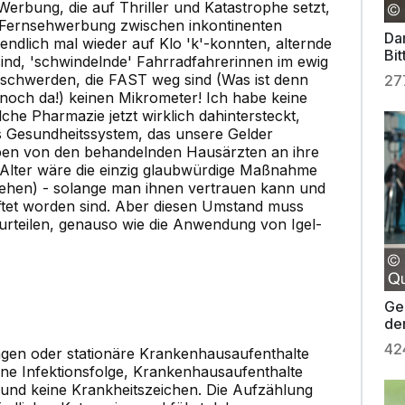
 Werbung, die auf Thriller und Katastrophe setzt,
r Fernsehwerbung zwischen inkontinenten
Da
ndlich mal wieder auf Klo 'k'-konnten, alternde
Bit
ind, 'schwindelnde' Fahrradfahrerinnen im ewig
Sh
schwerden, die FAST weg sind (Was ist denn
27
 noch da!) keinen Mikrometer! Ich habe keine
he Pharmazie jetzt wirklich dahintersteckt,
s Gesundheitssystem, das unsere Gelder
eiben von den behandelnden Hausärzten an ihre
Alter wäre die einzig glaubwürdige Maßnahme
 sehen) - solange man ihnen vertrauen kann und
ftet worden sind. Aber diesen Umstand muss
urteilen, genauso wie die Anwendung von Igel-
Ge
de
42
en oder stationäre Krankenhausaufenthalte
ne Infektionsfolge, Krankenhausaufenthalte
nd keine Krankheitszeichen. Die Aufzählung