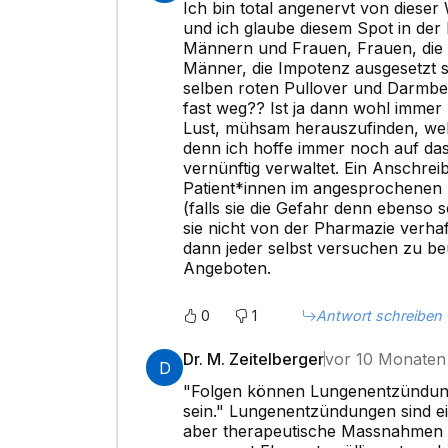
Ich bin total angenervt von dieser
und ich glaube diesem Spot in de
Männern und Frauen, Frauen, die e
Männer, die Impotenz ausgesetzt s
selben roten Pullover und Darmbe
fast weg?? Ist ja dann wohl immer
Lust, mühsam herauszufinden, welc
denn ich hoffe immer noch auf da
vernünftig verwaltet. Ein Anschr
Patient*innen im angesprochenen 
(falls sie die Gefahr denn ebenso
sie nicht von der Pharmazie verha
dann jeder selbst versuchen zu be
Angeboten.
0
1
Antwort schreiben
Dr. M. Zeitelberger
vor 10 Monaten
D
"Folgen können Lungenentzündung
sein." Lungenentzündungen sind ei
aber therapeutische Massnahmen u