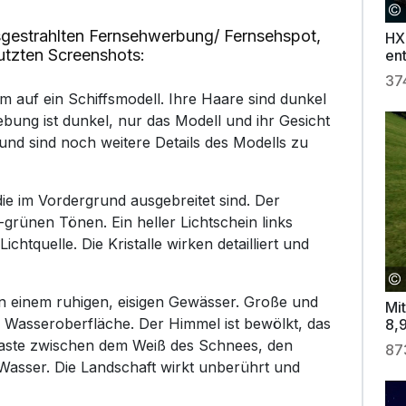
gestrahlten Fernsehwerbung/ Fernsehspot,
HX
utzten Screenshots:
en
Bo
37
auf ein Schiffsmodell. Ihre Haare sind dunkel
ung ist dunkel, nur das Modell und ihr Gesicht
rund sind noch weitere Details des Modells zu
ie im Vordergrund ausgebreitet sind. Der
-grünen Tönen. Ein heller Lichtschein links
ichtquelle. Die Kristalle wirken detailliert und
in einem ruhigen, eisigen Gewässer. Große und
Mi
er Wasseroberfläche. Der Himmel ist bewölkt, das
8,
De
traste zwischen dem Weiß des Schnees, den
87
asser. Die Landschaft wirkt unberührt und