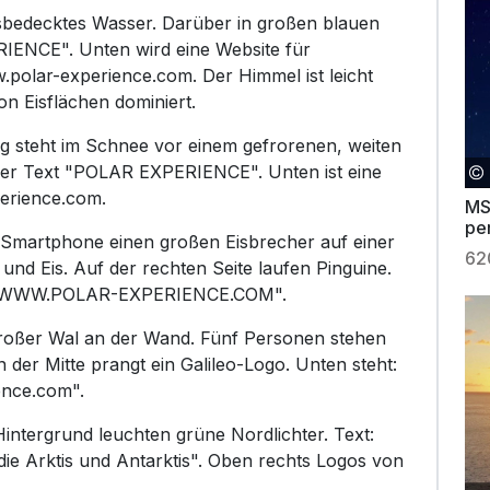
eisbedecktes Wasser. Darüber in großen blauen
ENCE". Unten wird eine Website für
polar-experience.com. Der Himmel ist leicht
n Eisflächen dominiert.
g steht im Schnee vor einem gefrorenen, weiten
ßer Text "POLAR EXPERIENCE". Unten ist eine
erience.com.
MS
pe
m Smartphone einen großen Eisbrecher auf einer
Er
62
d Eis. Auf der rechten Seite laufen Pinguine.
R: WWW.POLAR-EXPERIENCE.COM".
roßer Wal an der Wand. Fünf Personen stehen
der Mitte prangt ein Galileo-Logo. Unten steht:
ence.com".
intergrund leuchten grüne Nordlichter. Text:
die Arktis und Antarktis". Oben rechts Logos von