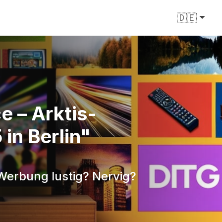
🇩🇪
e – Arktis-
in Berlin"
 Werbung lustig? Nervig?