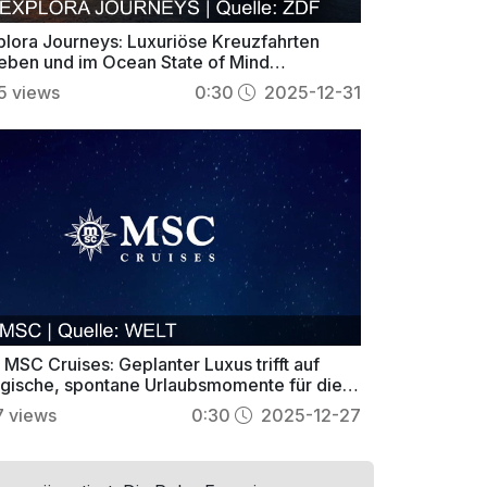
plora Journeys: Luxuriöse Kreuzfahrten
leben und im Ocean State of Mind
nzigartige Reisen genießen
5
views
0:30
2025-12-31
 MSC Cruises: Geplanter Luxus trifft auf
gische, spontane Urlaubsmomente für die
nze Familie
7
views
0:30
2025-12-27