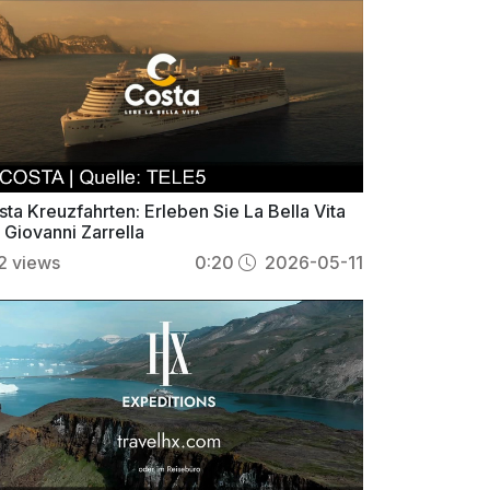
ta Kreuzfahrten: Erleben Sie La Bella Vita
 Giovanni Zarrella
2
views
0:20
2026-05-11