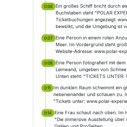
Ein großes Schiff bricht durch 
0:06
Buchstaben steht "POLAR EXPERI
Ticketbuchungen angezeigt: www.
bewölkt, und die Umgebung ist vo
Eine Person in einem roten Anzu
0:07
Meer. Im Vordergrund steht gro
Website-Adresse: www.polar-exp
Eine Person fotografiert mit de
0:08
Leinwand, umgeben von Schnee un
Unten steht: "TICKETS UNTE
Im dunklen Raum schwimmt ein g
0:11
nebeneinander und schauen zu. In 
"Tickets unter: www.polar-experi
Eine Frau schaut nach oben. Im H
0:14
"Die immersive Ausstellung über 
Galileo und ProSieben.