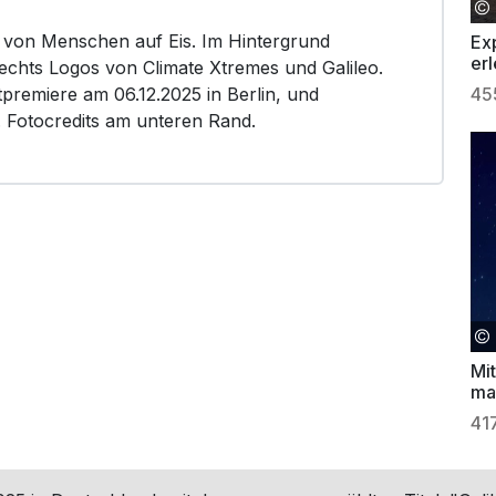
e von Menschen auf Eis. Im Hintergrund
Ex
er
rechts Logos von Climate Xtremes und Galileo.
ei
tpremiere am 06.12.2025 in Berlin, und
45
. Fotocredits am unteren Rand.
Mit
ma
ga
41