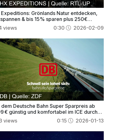
 Expeditions: Grönlands Natur entdecken,
tspannen & bis 15% sparen plus 250€
rdguthaben
4
views
0:30
2026-02-09
t dem Deutsche Bahn Super Sparpreis ab
99 € günstig und komfortabel im ICE durch
utschland reisen
3
views
0:15
2026-01-13