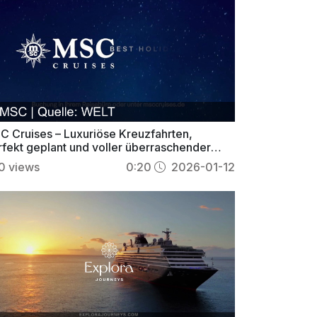
C Cruises – Luxuriöse Kreuzfahrten,
rfekt geplant und voller überraschender
lebnisse
0
views
0:20
2026-01-12