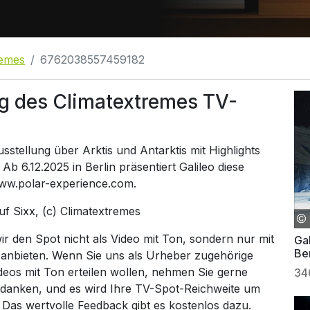
remes
6762038557459182
g des Climatextremes TV-
sstellung über Arktis und Antarktis mit Highlights
Ab 6.12.2025 in Berlin präsentiert Galileo diese
 www.polar-experience.com.
auf
Sixx
, (c) Climatextremes
 den Spot nicht als Video mit Ton, sondern nur mit
Gal
Ber
 anbieten. Wenn Sie uns als Urheber zugehörige
Ab
ideos mit Ton erteilen wollen, nehmen Sie gerne
34
 danken, und es wird Ihre TV-Spot-Reichweite um
. Das wertvolle Feedback gibt es kostenlos dazu.