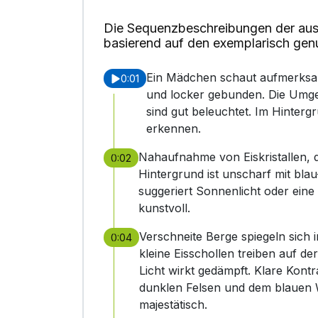
Die Sequenzbeschreibungen der aus
basierend auf den exemplarisch gen
Ein Mädchen schaut aufmerksam 
0:01
und locker gebunden. Die Umgeb
sind gut beleuchtet. Im Hinterg
erkennen.
Nahaufnahme von Eiskristallen, d
0:02
Hintergrund ist unscharf mit blau
suggeriert Sonnenlicht oder eine L
kunstvoll.
Verschneite Berge spiegeln sich 
0:04
kleine Eisschollen treiben auf d
Licht wirkt gedämpft. Klare Kon
dunklen Felsen und dem blauen W
majestätisch.