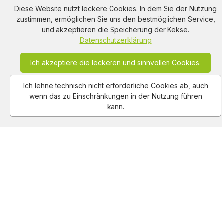
Werbung thematisiert oder beinhaltet die
Diese Website nutzt leckere Cookies. In dem Sie der Nutzung
Kategorie/n
Tasche
,
Koffer
,
Tablet
,
Jeans
-
zustimmen, ermöglichen Sie uns den bestmöglichen Service,
Werbung.
und akzeptieren die Speicherung der Kekse.
Datenschutzerklärung
Ich akzeptiere die leckeren und sinnvollen Cookies.
Ich lehne technisch nicht erforderliche Cookies ab, auch
wenn das zu Einschränkungen in der Nutzung führen
kann.
Am Hausacker 7 , 85461 Bockhorn
info@adclips.tv
Impressum
Nutzungsbedingungen
Autoren
Datenschutz
About Us
Kontakt
Copy Right Reserved by AdClips.TV @ 2026