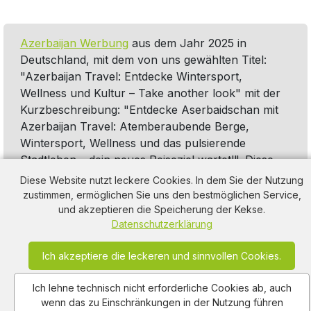
Azerbaijan Werbung
aus dem Jahr 2025 in
Deutschland, mit dem von uns gewählten Titel:
"Azerbaijan Travel: Entdecke Wintersport,
Wellness und Kultur – Take another look" mit der
Kurzbeschreibung: "Entdecke Aserbaidschan mit
Azerbaijan Travel: Atemberaubende Berge,
Wintersport, Wellness und das pulsierende
Stadtleben – dein neues Reiseziel wartet!". Diese
Werbung thematisiert oder beinhaltet die
Diese Website nutzt leckere Cookies. In dem Sie der Nutzung
Kategorie/n
Ski
,
Pool Schwimmbad
,
Massagegerät
,
zustimmen, ermöglichen Sie uns den bestmöglichen Service,
Urlaub Reisen
,
Wellness
-Werbung.
und akzeptieren die Speicherung der Kekse.
Datenschutzerklärung
Ich akzeptiere die leckeren und sinnvollen Cookies.
Ich lehne technisch nicht erforderliche Cookies ab, auch
wenn das zu Einschränkungen in der Nutzung führen