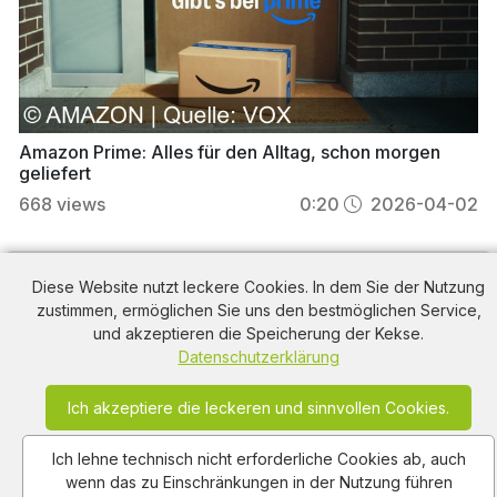
Amazon Prime: Alles für den Alltag, schon morgen
geliefert
668
views
0:20
2026-04-02
Telekom Werbung
aus dem Jahr 2025 in
Diese Website nutzt leckere Cookies. In dem Sie der Nutzung
Österreich, mit dem von uns gewählten Titel:
zustimmen, ermöglichen Sie uns den bestmöglichen Service,
und akzeptieren die Speicherung der Kekse.
"Magenta Internet: Bis zu 600 Mbit/s – 6 Monate
Datenschutzerklärung
gratis für das schnellste Internet Österreichs" mit
der Kurzbeschreibung: "Magenta – das schnellste
Ich akzeptiere die leckeren und sinnvollen Cookies.
Internet Österreichs. Offen für Innovation, Leistung
und Wachstum. Bis zu 600 Mbit/s, 6 Monate gratis.
Ich lehne technisch nicht erforderliche Cookies ab, auch
Für all das, was uns verbindet!". Diese Werbung
wenn das zu Einschränkungen in der Nutzung führen
thematisiert oder beinhaltet die Kategorie/n