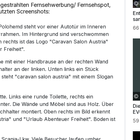
gestrahlten Fernsehwerbung/ Fernsehspot,
utzten Screenshots:
En
sa
Be
olohemd steht vor einer Autotür im Inneren
66
ürrahmen. Im Hintergrund sind verschwommen
 rechts ist das Logo "Caravan Salon Austria"
 Freiheit".
he mit einer Handbrause an der rechten Wand
ter an der linken. Unten links ein Stück
 steht "caravan salon austria" mit einem Slogan
e. Links eine runde Toilette, rechts ein
ter. Die Wände und Möbel sind aus Holz. Über
Di
hhalter montiert. Oben rechts im Bild erkennt
EV
ria" und "Urlaub Abenteuer Freiheit". Boden ist
59
r Scania-Lkw. Viele Besucher laufen umher,