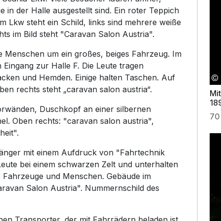
 in der Halle ausgestellt sind. Ein roter Teppich
 Lkw steht ein Schild, links sind mehrere weiße
s im Bild steht "Caravan Salon Austria".
ele Menschen um ein großes, beiges Fahrzeug. Im
n Eingang zur Halle F. Die Leute tragen
Jacken und Hemden. Einige halten Taschen. Auf
ben rechts steht „caravan salon austria“.
Mit
18
rwänden, Duschkopf an einer silbernen
70
el. Oben rechts: "caravan salon austria",
eit".
hänger mit einem Aufdruck von "Fahrtechnik
eute bei einem schwarzen Zelt und unterhalten
ere Fahrzeuge und Menschen. Gebäude im
Caravan Salon Austria". Nummernschild des
en Transporter, der mit Fahrrädern beladen ist.