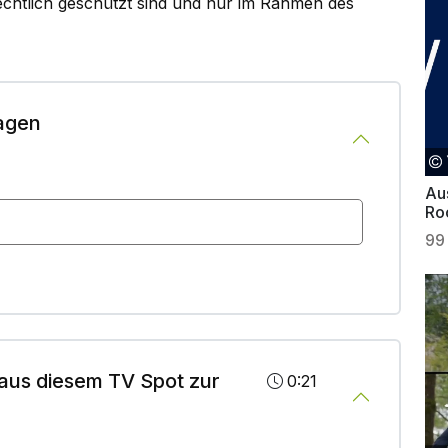
rechtlich geschützt sind und nur im Rahmen des
agen
Au
Ro
99
aus diesem TV Spot zur
0:21