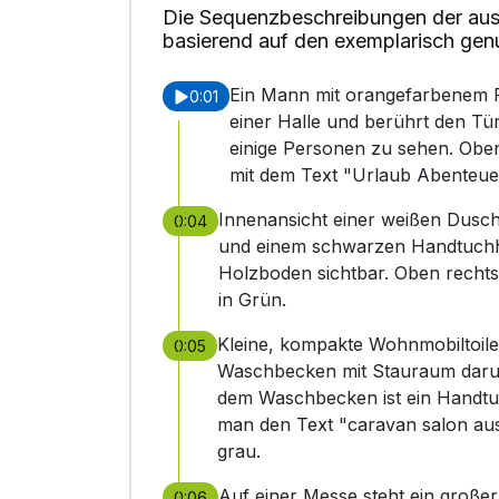
Die Sequenzbeschreibungen der aus
basierend auf den exemplarisch gen
Ein Mann mit orangefarbenem P
0:01
einer Halle und berührt den T
einige Personen zu sehen. Oben
mit dem Text "Urlaub Abenteuer
Innenansicht einer weißen Dusc
0:04
und einem schwarzen Handtuchhal
Holzboden sichtbar. Oben rechts
in Grün.
Kleine, kompakte Wohnmobiltoilett
0:05
Waschbecken mit Stauraum darun
dem Waschbecken ist ein Handtuc
man den Text "caravan salon aust
grau.
Auf einer Messe steht ein große
0:06