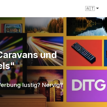
🇦🇹
Caravans und
els"
Werbung lustig? Nervig?