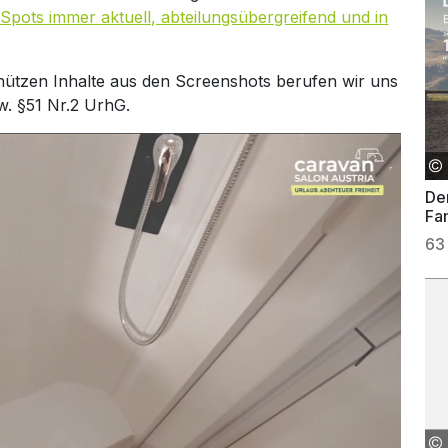
Spots immer aktuell, abteilungsübergreifend und in
hützen Inhalte aus den Screenshots berufen wir uns
w. §51 Nr.2 UrhG.
Der
Fam
63