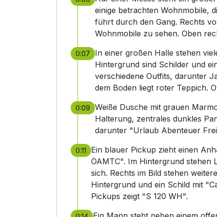
einige betrachten Wohnmobile, die
führt durch den Gang. Rechts vom
Wohnmobile zu sehen. Oben recht
In einer großen Halle stehen vi
0:07
Hintergrund sind Schilder und ei
verschiedene Outfits, darunter 
dem Boden liegt roter Teppich. O
Weiße Dusche mit grauen Marmo
0:09
Halterung, zentrales dunkles Pan
darunter "Urlaub Abenteuer Freih
Ein blauer Pickup zieht einen An
0:11
ÖAMTC". Im Hintergrund stehen L
sich. Rechts im Bild stehen weit
Hintergrund und ein Schild mit "
Pickups zeigt "S 120 WH".
Ein Mann steht neben einem offen
0:14