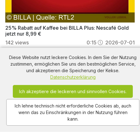
25% Rabatt auf Kaffee bei BILLA Plus: Nescafé Gold
jetzt nur 8,99 €
142
views
0:15
2026-07-01
Diese Website nutzt leckere Cookies. In dem Sie der Nutzung
zustimmen, ermöglichen Sie uns den bestmöglichen Service,
Barilla Werbung
aus dem Jahr 2025 in Österreich,
und akzeptieren die Speicherung der Kekse.
mit dem von uns gewählten Titel: "Barilla Pesto
Datenschutzerklärung
Genovese: Cremiger Genuss mit unwiderstehlichem
Geschmack für jede Gelegenheit!" mit der
Ich akzeptiere die leckeren und sinnvollen Cookies.
Kurzbeschreibung: "Genieße den cremigen Genuss
von Barilla Pesto – frisches Basilikum und
Ich lehne technisch nicht erforderliche Cookies ab, auch
Parmigiano Reggiano für unwiderstehlichen
wenn das zu Einschränkungen in der Nutzung führen
Geschmack. Barilla Pesto, das Highlight jeder
kann.
Mahlzeit!". Diese Werbung thematisiert oder
beinhaltet die Kategorie/n
Nudeln
,
Lebensmittel