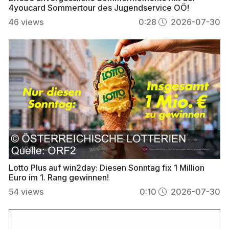
4youcard Sommertour des Jugendservice OÖ!
46
views
0:28
2026-07-30
Lotto Plus auf win2day: Diesen Sonntag fix 1 Million
Euro im 1. Rang gewinnen!
54
views
0:10
2026-07-30