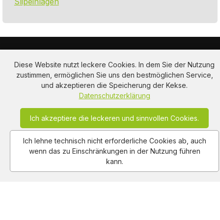
Slipeinlagen
Diese Website nutzt leckere Cookies. In dem Sie der Nutzung
zustimmen, ermöglichen Sie uns den bestmöglichen Service,
und akzeptieren die Speicherung der Kekse.
Datenschutzerklärung
Am Hausacker 7 , 85461 Bockhorn
info@adclips.tv
Ich akzeptiere die leckeren und sinnvollen Cookies.
Ich lehne technisch nicht erforderliche Cookies ab, auch
Impressum
Nutzungsbedingungen
Autoren
wenn das zu Einschränkungen in der Nutzung führen
Datenschutz
About Us
Kontakt
kann.
Copy Right Reserved by AdClips.TV @ 2026