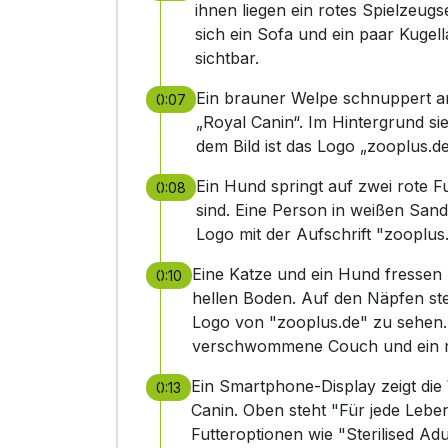
ihnen liegen ein rotes Spielzeugs
sich ein Sofa und ein paar Kugel
sichtbar.
Ein brauner Welpe schnuppert an
0:07
„Royal Canin“. Im Hintergrund s
dem Bild ist das Logo „zooplus.de
Ein Hund springt auf zwei rote Fu
0:08
sind. Eine Person in weißen Sanda
Logo mit der Aufschrift "zooplus
Eine Katze und ein Hund fressen
0:10
hellen Boden. Auf den Näpfen steh
Logo von "zooplus.de" zu sehen.
verschwommene Couch und ein ro
Ein Smartphone-Display zeigt die
0:13
Canin. Oben steht "Für jede Lebe
Futteroptionen wie "Sterilised A