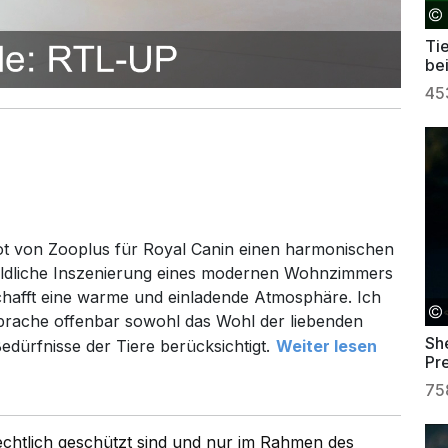
Ti
be
45
ot von Zooplus für Royal Canin einen harmonischen
ildliche Inszenierung eines modernen Wohnzimmers
schafft eine warme und einladende Atmosphäre. Ich
sprache offenbar sowohl das Wohl der liebenden
Sh
edürfnisse der Tiere berücksichtigt.
Weiter lesen
Pr
Ge
75
rechtlich geschützt sind und nur im Rahmen des