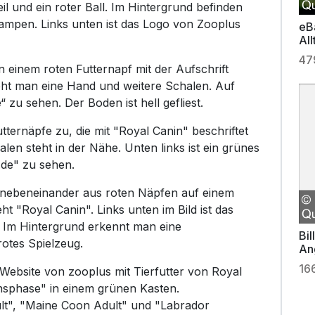
eil und ein roter Ball. Im Hintergrund befinden
lampen. Links unten ist das Logo von Zooplus
eB
Al
Me
47
 einem roten Futternapf mit der Aufschrift
ieht man eine Hand und weitere Schalen. Auf
“ zu sehen. Der Boden ist hell gefliest.
tternäpfe zu, die mit "Royal Canin" beschriftet
len steht in der Nähe. Unten links ist ein grünes
.de" zu sehen.
 nebeneinander aus roten Näpfen auf einem
t "Royal Canin". Links unten im Bild ist das
 Im Hintergrund erkennt man eine
Bi
tes Spielzeug.
An
ei
16
 Website von zooplus mit Tierfutter von Royal
nsphase" in einem grünen Kasten.
dult", "Maine Coon Adult" und "Labrador