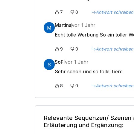
7
0
Antwort schreiben
Martina
vor 1 Jahr
M
Echt tolle Werbung.So ein toller W
9
0
Antwort schreiben
SoFi
vor 1 Jahr
S
Sehr schön und so tolle Tiere
8
0
Antwort schreiben
Relevante Sequenzen/ Szenen 
Erläuterung und Ergänzung: