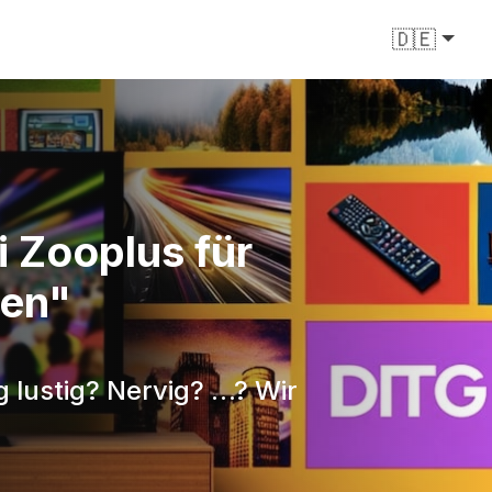
🇩🇪
i Zooplus für
den"
 lustig? Nervig? …? Wir