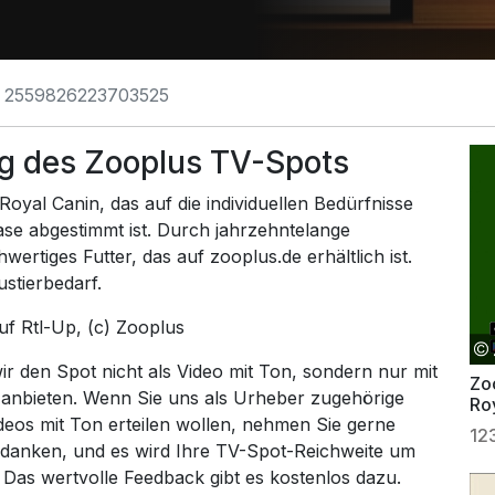
2559826223703525
g des Zooplus TV-Spots
oyal Canin, das auf die individuellen Bedürfnisse
se abgestimmt ist. Durch jahrzehntelange
wertiges Futter, das auf zooplus.de erhältlich ist.
ustierbedarf.
auf
Rtl-Up
, (c) Zooplus
 den Spot nicht als Video mit Ton, sondern nur mit
Zo
 anbieten. Wenn Sie uns als Urheber zugehörige
Ro
ideos mit Ton erteilen wollen, nehmen Sie gerne
Ha
12
 danken, und es wird Ihre TV-Spot-Reichweite um
. Das wertvolle Feedback gibt es kostenlos dazu.