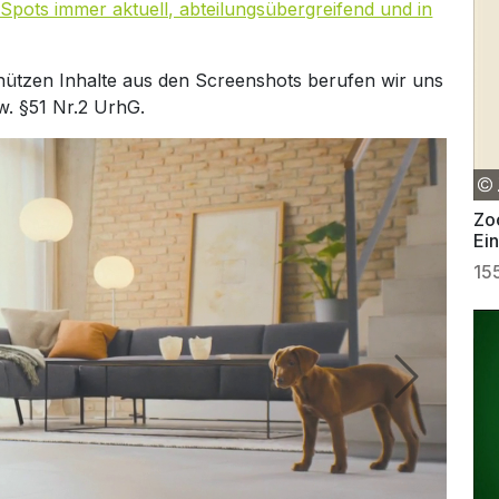
Spots immer aktuell, abteilungsübergreifend und in
hützen Inhalte aus den Screenshots berufen wir uns
w. §51 Nr.2 UrhG.
Zoo
Ein
An
15