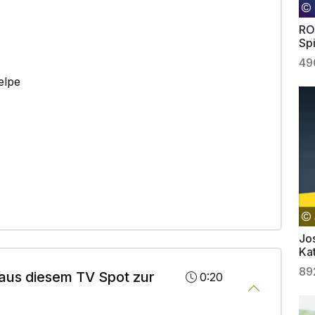
RO
Sp
Li
49
elpe
Jo
Kat
Ha
89
aus diesem TV Spot zur
0:20