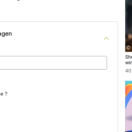
agen
Sh
wir
40
se ?