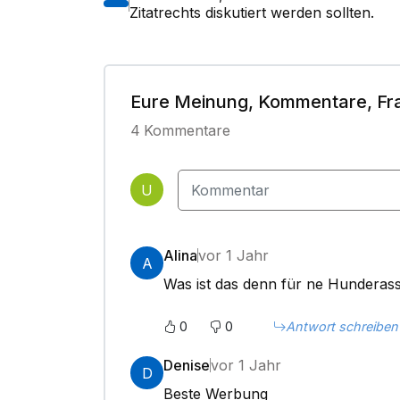
Zitatrechts diskutiert werden sollten.
Eure Meinung, Kommentare, Fr
4
Kommentare
U
Alina
vor 1 Jahr
A
Was ist das denn für ne Hunderas
0
0
Antwort schreiben
Denise
vor 1 Jahr
D
Beste Werbung