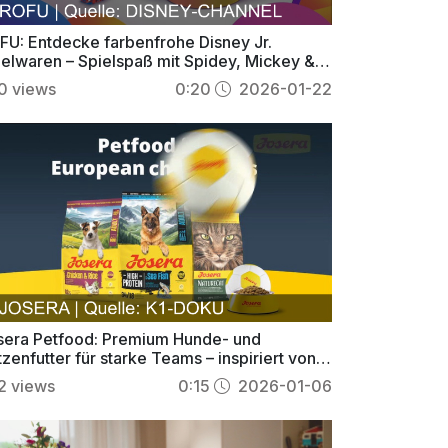
FU: Entdecke farbenfrohe Disney Jr.
ielwaren – Spielspaß mit Spidey, Mickey &
ghtning McQueen
0
views
0:20
2026-01-22
sera Petfood: Premium Hunde- und
zenfutter für starke Teams – inspiriert von
ndballstar Wolff
2
views
0:15
2026-01-06