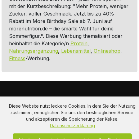
mit der Kurzbeschreibung: "Mehr Protein, weniger
Zucker, voller Geschmack. Jetzt bis zu 40%
Rabatt im More Birthday Sale ab 7. Juni auf
morenutrition.de – die smarte Wahl für deine
Sommerfigur.". Diese Werbung thematisiert oder
beinhaltet die Kategorie/n
Protein
,
Nahrungsergänzung
,
Lebensmittel
,
Onlineshop
,
Fitness
-Werbung.
Diese Website nutzt leckere Cookies. In dem Sie der Nutzung
zustimmen, ermöglichen Sie uns den bestmöglichen Service,
und akzeptieren die Speicherung der Kekse.
Am Hausacker 7 , 85461 Bockhorn
Datenschutzerklärung
info@adclips.tv