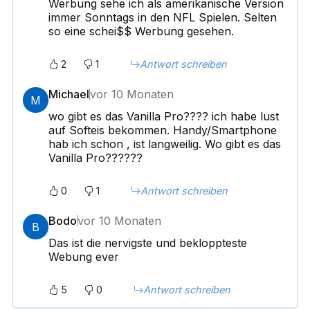
Werbung sehe ich als amerikanische Version
immer Sonntags in den NFL Spielen. Selten
so eine schei$$ Werbung gesehen.
2
1
Antwort schreiben
Michael
vor 10 Monaten
M
wo gibt es das Vanilla Pro???? ich habe lust
auf Softeis bekommen. Handy/Smartphone
hab ich schon , ist langweilig. Wo gibt es das
Vanilla Pro??????
0
1
Antwort schreiben
Bodo
vor 10 Monaten
B
Das ist die nervigste und bekloppteste
Webung ever
5
0
Antwort schreiben