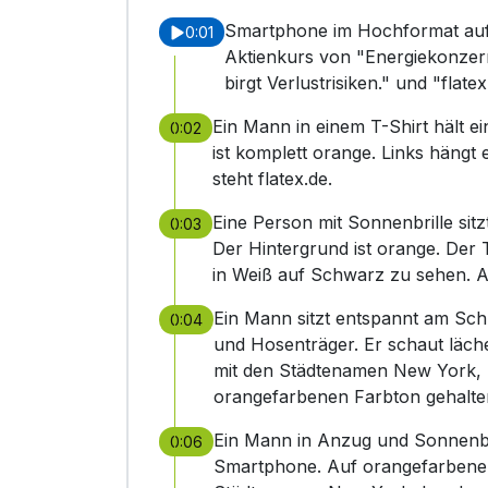
Smartphone im Hochformat auf
0:01
Aktienkurs von "Energiekonzern
birgt Verlustrisiken." und "flatex
Ein Mann in einem T-Shirt hält 
0:02
ist komplett orange. Links hängt
steht flatex.de.
Eine Person mit Sonnenbrille sit
0:03
Der Hintergrund ist orange. Der T
in Weiß auf Schwarz zu sehen. Au
Ein Mann sitzt entspannt am Schr
0:04
und Hosenträger. Er schaut läche
mit den Städtenamen New York, L
orangefarbenen Farbton gehalten.
Ein Mann in Anzug und Sonnenbri
0:06
Smartphone. Auf orangefarbenem