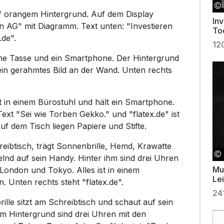
 orangem Hintergrund. Auf dem Display
In
 AG" mit Diagramm. Text unten: "Investieren
To
.de".
ha
12
eine Tasse und ein Smartphone. Der Hintergrund
 ein gerahmtes Bild an der Wand. Unten rechts
zt in einem Bürostuhl und hält ein Smartphone.
ext "Sei wie Torben Gekko." und "flatex.de" ist
f dem Tisch liegen Papiere und Stifte.
eibtisch, trägt Sonnenbrille, Hemd, Krawatte
lnd auf sein Handy. Hinter ihm sind drei Uhren
Mu
ondon und Tokyo. Alles ist in einem
Le
 Unten rechts steht "flatex.de".
24
lle sitzt am Schreibtisch und schaut auf sein
 Hintergrund sind drei Uhren mit den