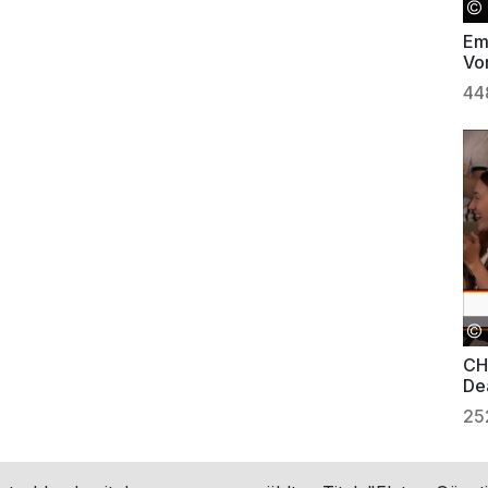
Em
Vo
sic
44
CH
De
25