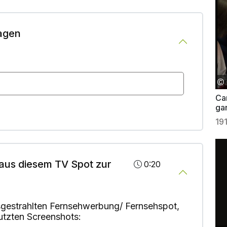
agen
Ca
ga
19
aus diesem TV Spot zur
0:20
gestrahlten Fernsehwerbung/ Fernsehspot,
utzten Screenshots: