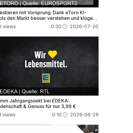
vestieren mit Vorsprung: Dank eToro KI-
ols den Markt besser verstehen und klüger
ndeln.
0
views
0:30
2026-07-20
mm Jahrgangssekt bei EDEKA:
idenschaft & Genuss für nur 3,99 €
1
views
0:10
2026-06-28