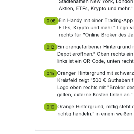
Städtenamen New York, London un
Aktien, ETFs, Krypto und mehr." 
Ein Handy mit einer Trading-App
0:08
ETFs, Krypto und mehr." Logo vo
rechts für "Online Broker des Ja
Ein orangefarbener Hintergrund m
0:12
Depot eröffnen." Oben rechts ein
links ist ein QR-Code, unten recht
Oranger Hintergrund mit schwarze
0:15
Kreisfeld zeigt "500 € Guthaben 
Logo oben rechts mit "Broker de
gelten, externe Kosten fallen an.
Orange Hintergrund, mittig steht 
0:19
richtig handeln.“ in einem weißen