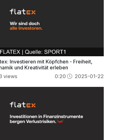
tex: Investieren mit Köpfchen - Freiheit,
namik und Kreativität erleben
3
views
0:20
2025-01-22