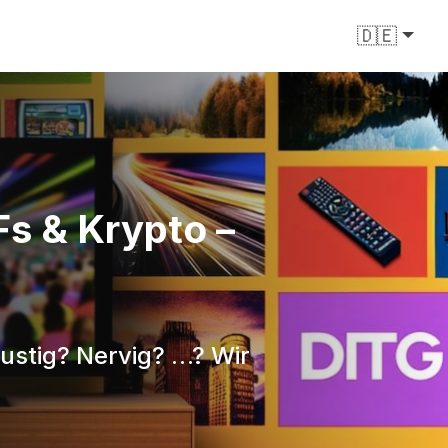
🇩🇪
Fs & Krypto –
lustig? Nervig? …? Wir