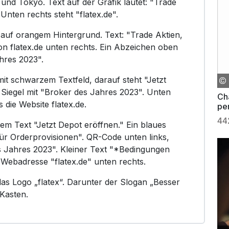
d Tokyo. Text auf der Grafik lautet: "Trade
Unten rechts steht "flatex.de".
 auf orangem Hintergrund. Text: "Trade Aktien,
n flatex.de unten rechts. Ein Abzeichen oben
hres 2023".
it schwarzem Textfeld, darauf steht "Jetzt
 Siegel mit "Broker des Jahres 2023". Unten
Ch
s die Website flatex.de.
per
44
m Text "Jetzt Depot eröffnen." Ein blaues
für Orderprovisionen". QR-Code unten links,
s Jahres 2023". Kleiner Text "*Bedingungen
" Webadresse "flatex.de" unten rechts.
das Logo „flatex“. Darunter der Slogan „Besser
 Kasten.