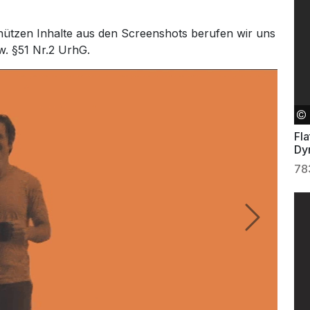
hützen Inhalte aus den Screenshots berufen wir uns
w. §51 Nr.2 UrhG.
Fla
Dy
78