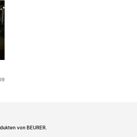
09
odukten von BEURER.