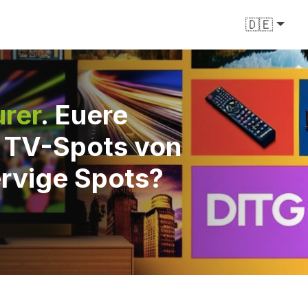
🇩🇪
rer
. Euere
e TV-Spots von
ervige Spots?