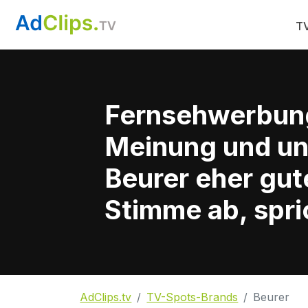
TV
Fernsehwerbun
Meinung und un
Beurer eher gut
Stimme ab, spri
AdClips.tv
TV-Spots-Brands
Beurer