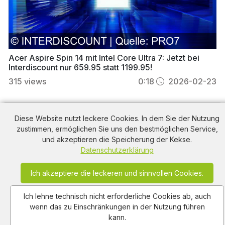
Acer Aspire Spin 14 mit Intel Core Ultra 7: Jetzt bei
Interdiscount nur 659.95 statt 1199.95!
315
views
0:18
2026-02-23
Stefanie Heinzmann Werbung
aus dem Jahr 2025
Diese Website nutzt leckere Cookies. In dem Sie der Nutzung
in der Schweiz, mit dem von uns gewählten Titel:
zustimmen, ermöglichen Sie uns den bestmöglichen Service,
und akzeptieren die Speicherung der Kekse.
"Stefanie Heinzmann: Neues Album "Circles" jetzt
Datenschutzerklärung
erhältlich – Tickets für Circles Tour 2026 sichern"
mit der Kurzbeschreibung: "Stefanie Heinzmann
Ich akzeptiere die leckeren und sinnvollen Cookies.
präsentiert ihr neues Album "Circles" – jetzt
überall streamen oder kaufen! Sichere dir Tickets
Ich lehne technisch nicht erforderliche Cookies ab, auch
für die große Circles Tour 2026 und erlebe sie live
wenn das zu Einschränkungen in der Nutzung führen
in deiner Stadt!". Diese Werbung thematisiert oder
kann.