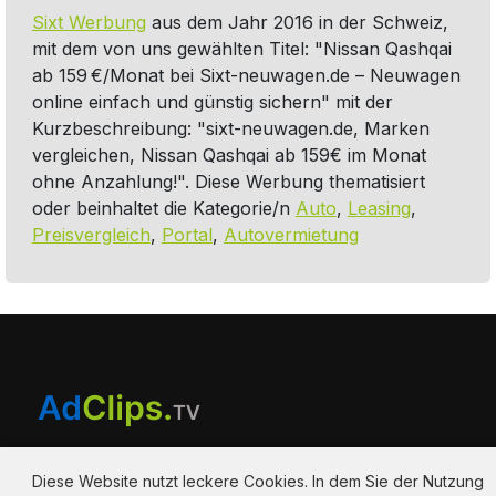
Sixt Werbung
aus dem Jahr 2016 in der Schweiz,
mit dem von uns gewählten Titel: "Nissan Qashqai
ab 159 €/Monat bei Sixt-neuwagen.de – Neuwagen
online einfach und günstig sichern" mit der
Kurzbeschreibung: "sixt-neuwagen.de, Marken
vergleichen, Nissan Qashqai ab 159€ im Monat
ohne Anzahlung!". Diese Werbung thematisiert
Diese Website nutzt leckere Cookies. In dem Sie der Nutzung
oder beinhaltet die Kategorie/n
Auto
,
Leasing
,
zustimmen, ermöglichen Sie uns den bestmöglichen Service,
und akzeptieren die Speicherung der Kekse.
Preisvergleich
,
Portal
,
Autovermietung
Datenschutzerklärung
Ich akzeptiere die leckeren und sinnvollen Cookies.
Ich lehne technisch nicht erforderliche Cookies ab, auch
wenn das zu Einschränkungen in der Nutzung führen
kann.
Am Hausacker 7 , 85461 Bockhorn
info@adclips.tv