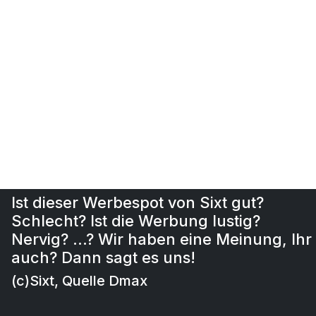
Sixt
TV-Spot:
"Nissan Qashqai ab 159 €/Monat bei
Sixt-neuwagen.de – Neuwagen online
einfach und günstig sichern"
Ist dieser Werbespot von Sixt gut?
Schlecht? Ist die Werbung lustig?
Nervig? …? Wir haben eine Meinung, Ihr
auch? Dann sagt es uns!
(c)Sixt, Quelle Dmax