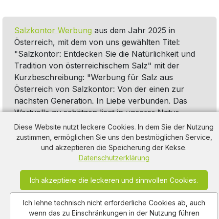
Salzkontor Werbung
aus dem Jahr 2025 in
Österreich, mit dem von uns gewählten Titel:
"Salzkontor: Entdecken Sie die Natürlichkeit und
Tradition von österreichischem Salz" mit der
Kurzbeschreibung: "Werbung für Salz aus
Österreich von Salzkontor: Von der einen zur
nächsten Generation. In Liebe verbunden. Das
Wertvolle zu schätzen liegt in unserer Natur.
Salzkontor. Auch online unter salzkontor.at". Diese
Diese Website nutzt leckere Cookies. In dem Sie der Nutzung
Werbung thematisiert oder beinhaltet die
zustimmen, ermöglichen Sie uns den bestmöglichen Service,
Kategorie/n
Salz
,
Käse
,
Lebensmittel
und akzeptieren die Speicherung der Kekse.
Datenschutzerklärung
Ich akzeptiere die leckeren und sinnvollen Cookies.
Ich lehne technisch nicht erforderliche Cookies ab, auch
wenn das zu Einschränkungen in der Nutzung führen