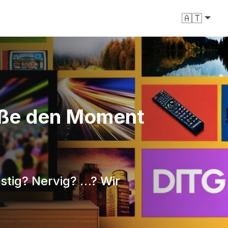
🇦🇹
ieße den Moment
ustig? Nervig? …? Wir