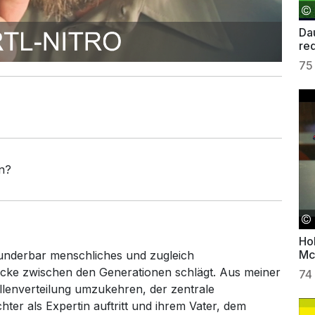
Da
re
75
n?
Ho
Mc
wunderbar menschliches und zugleich
ücke zwischen den Generationen schlägt. Aus meiner
74
Rollenverteilung umzukehren, der zentrale
chter als Expertin auftritt und ihrem Vater, dem