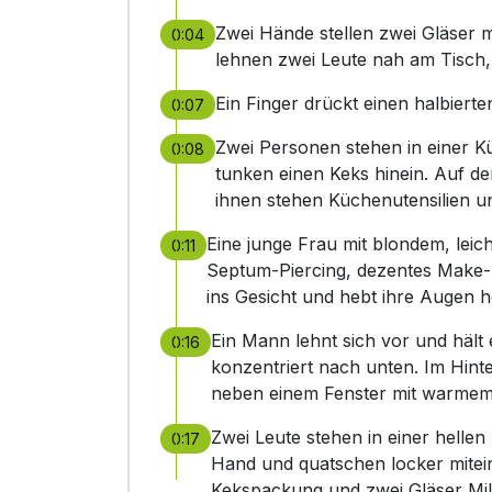
Zwei Hände stellen zwei Gläser m
0:04
lehnen zwei Leute nah am Tisch, 
Ein Finger drückt einen halbiert
0:07
Zwei Personen stehen in einer Kü
0:08
tunken einen Keks hinein. Auf de
ihnen stehen Küchenutensilien u
Eine junge Frau mit blondem, leic
0:11
Septum-Piercing, dezentes Make-up
ins Gesicht und hebt ihre Augen h
Ein Mann lehnt sich vor und hält
0:16
konzentriert nach unten. Im Hin
neben einem Fenster mit warmem 
Zwei Leute stehen in einer hellen
0:17
Hand und quatschen locker mitein
Kekspackung und zwei Gläser Mil