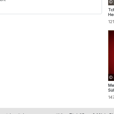
Tc
He
12
Me
Sü
14