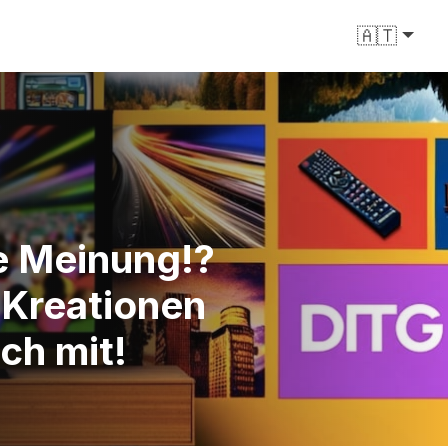
🇦🇹
re Meinung!?
 Kreationen
ch mit!