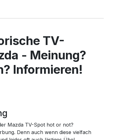
torische TV-
zda - Meinung?
? Informieren!
ng
der Mazda TV-Spot hot or not?
rbung. Denn auch wenn diese vielfach
d leider oft auch lästiges Übel