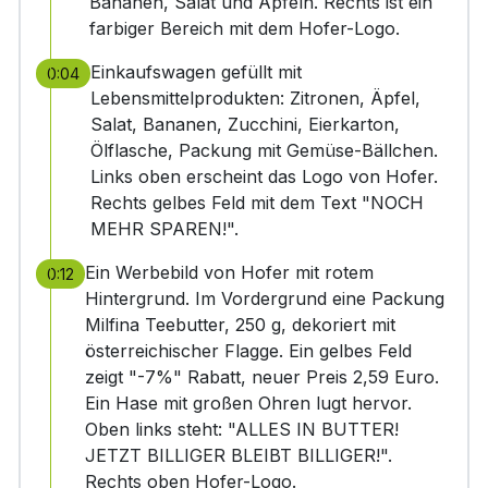
Bananen, Salat und Äpfeln. Rechts ist ein
farbiger Bereich mit dem Hofer-Logo.
Einkaufswagen gefüllt mit
0:04
Lebensmittelprodukten: Zitronen, Äpfel,
Salat, Bananen, Zucchini, Eierkarton,
Ölflasche, Packung mit Gemüse-Bällchen.
Links oben erscheint das Logo von Hofer.
Rechts gelbes Feld mit dem Text "NOCH
MEHR SPAREN!".
Ein Werbebild von Hofer mit rotem
0:12
Hintergrund. Im Vordergrund eine Packung
Milfina Teebutter, 250 g, dekoriert mit
österreichischer Flagge. Ein gelbes Feld
zeigt "-7%" Rabatt, neuer Preis 2,59 Euro.
Ein Hase mit großen Ohren lugt hervor.
Oben links steht: "ALLES IN BUTTER!
JETZT BILLIGER BLEIBT BILLIGER!".
Rechts oben Hofer-Logo.