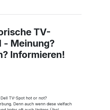
torische TV-
l - Meinung?
? Informieren!
 Dell TV-Spot hot or not?
rbung. Denn auch wenn diese vielfach
d leider oft auch lästiges Übel