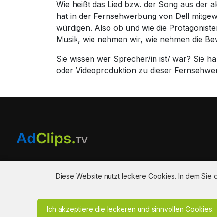
Wie heißt das Lied bzw. der Song aus der a
hat in der Fernsehwerbung von Dell mitgewi
würdigen. Also ob und wie die Protagonist
Musik, wie nehmen wir, wie nehmen die Be
Sie wissen wer Sprecher/in ist/ war? Sie 
oder Videoproduktion zu dieser Fernsehwe
Am Hausacker 7 , 85461 Bockhorn
info@adclips.tv
Diese Website nutzt leckere Cookies. In dem Sie
Ich akzeptiere die leckeren und sinnvollen Cookies.