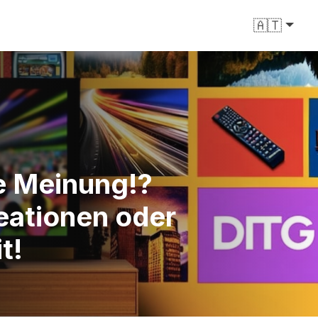
🇦🇹
re Meinung!?
reationen oder
t!