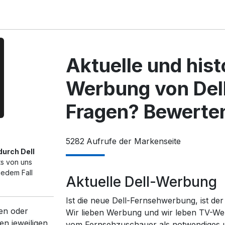
Aktuelle und his
Werbung von Del
Fragen? Bewerten
5282
Aufrufe der Markenseite
durch Dell
ts von uns
jedem Fall
Aktuelle Dell-Werbung
Ist die neue Dell-Fernsehwerbung, ist der
en oder
Wir lieben Werbung und wir leben TV-We
en jeweiligen
vom Fernsehzuschauer als notwendiges un