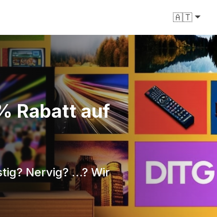
🇦🇹
% Rabatt auf
stig? Nervig? …? Wir