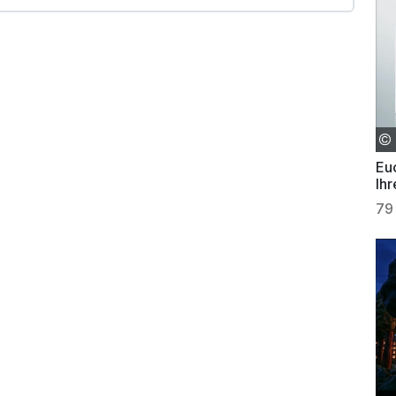
Eu
Ih
79