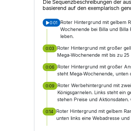
Die Sequenzbeschreibungen der aus
basierend auf den exemplarisch gen
Roter Hintergrund mit gelbem R
0:01
Wochenende bei Billa und Billa P
leben.
Roter Hintergrund mit großer gel
0:03
Mega‑Wochenende mit bis zu 25 Pr
Roter Hintergrund mit großer An
0:06
steht Mega‑Wochenende, unten das
Roter Werbehintergrund mit zwei
0:09
Königsgarnelen. Links steht ein g
stehen Preise und Aktionsdaten. 
Roter Hintergrund mit gelbem Rand,
0:14
unten links eine Webadresse und 