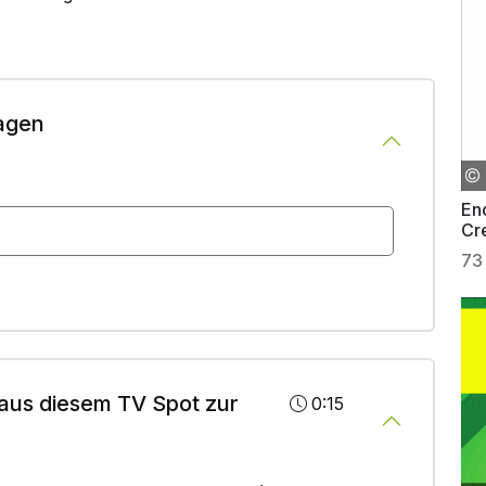
agen
En
Cr
73
aus diesem TV Spot zur
0:15