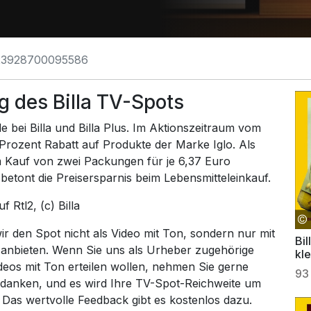
23928700095586
 des Billa TV-Spots
ei Billa und Billa Plus. Im Aktionszeitraum vom
 Prozent Rabatt auf Produkte der Marke Iglo. Als
m Kauf von zwei Packungen für je 6,37 Euro
etont die Preisersparnis beim Lebensmitteleinkauf.
auf
Rtl2
, (c) Billa
 den Spot nicht als Video mit Ton, sondern nur mit
Bil
 anbieten. Wenn Sie uns als Urheber zugehörige
kle
ideos mit Ton erteilen wollen, nehmen Sie gerne
93
 danken, und es wird Ihre TV-Spot-Reichweite um
. Das wertvolle Feedback gibt es kostenlos dazu.