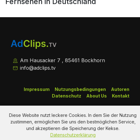
Fernsehen in Deutschland
Am Hausacker 7 , 85461 Bockhorn
info@adclips.tv
Impressum
Nutzungsbedingungen
Autoren
Datenschutz
About Us
Kontakt
Copy Right Reserved by AdClips.TV @ 2026
Diese Website nutzt leckere Cookies. In dem Sie der Nutzung
zustimmen, ermöglichen Sie uns den bestmöglichen Service,
und akzeptieren die Speicherung der Kekse.
Datenschutzerklärung