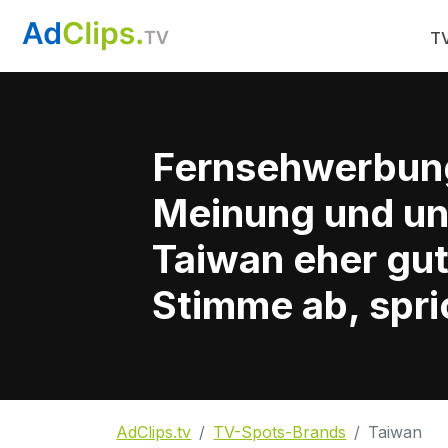
TV
Fernsehwerbun
Meinung und un
Taiwan eher gut
Stimme ab, spri
AdClips.tv
TV-Spots-Brands
Taiwan