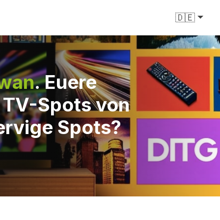
🇩🇪
iwan
. Euere
e TV-Spots von
ervige Spots?