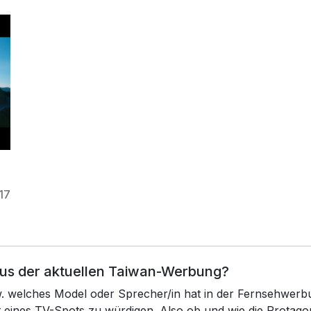
17
aus der aktuellen Taiwan-Werbung?
zw. welches Model oder Sprecher/in hat in der Fernsehwerb
xt eines TV-Spots zu würdigen. Also ob und wie die Prota