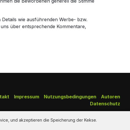
nehmen die Beworbenen generell die Stimme
n Details wie ausführenden Werbe- bzw.
r uns über entsprechende Kommentare,
takt
Impressum
Nutzungsbedingungen
Autoren
Datenschutz
Copy Right Reserved by AdClips.TV @ 2026
vice, und akzeptieren die Speicherung der Kekse.