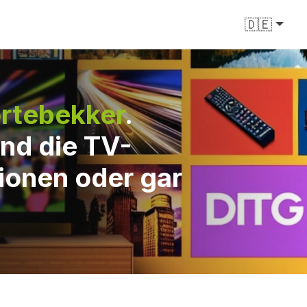
🇩🇪
rtebekker
.
nd die TV-
ionen oder gar