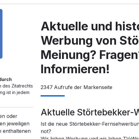
Aktuelle und his
Werbung von Stö
Meinung? Fragen
Informieren!
 durch
 des Zitatrechts
2347
Aufrufe der Markenseite
g ist in jedem
Aktuelle Störtebekker
en oder
en jeweiligen
Ist die neue Störtebekker-Fernsehwerbun
n enthaltenen
not?
Wir lieben Werbung und wir leben TV-We