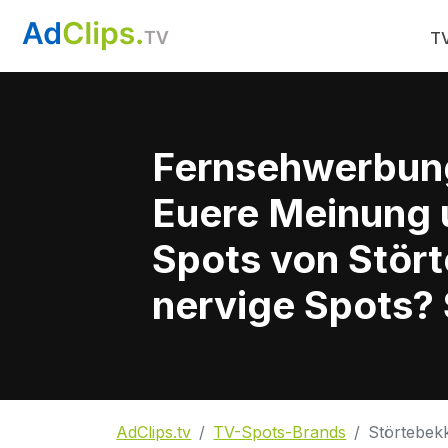
TV
Fernsehwerbun
Euere Meinung 
Spots von Stört
nervige Spots? 
AdClips.tv
TV-Spots-Brands
Störtebek