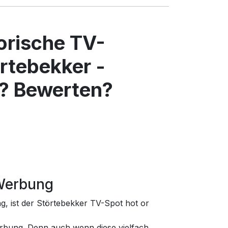
torische TV-
rtebekker -
? Bewerten?
-Werbung
g, ist der Störtebekker TV-Spot hot or
rbung. Denn auch wenn diese vielfach