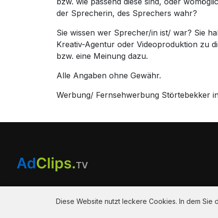
bzw. wie passend diese sind, oder womögli
der Sprecherin, des Sprechers wahr?
Sie wissen wer Sprecher/in ist/ war? Sie 
Kreativ-Agentur oder Videoproduktion zu 
bzw. eine Meinung dazu.
Alle Angaben ohne Gewähr.
Werbung/ Fernsehwerbung Störtebekker in 
Am Hausacker 7 , 85461 Bockhorn
info@adclips.tv
Diese Website nutzt leckere Cookies. In dem Sie