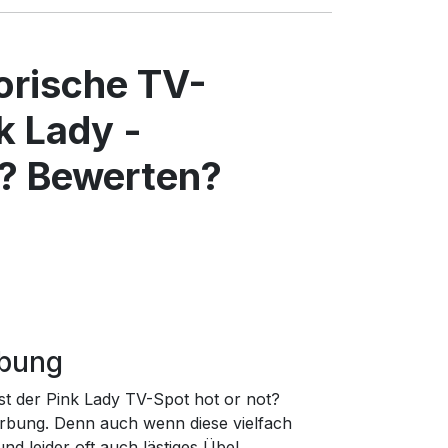
torische TV-
k Lady -
? Bewerten?
rbung
st der Pink Lady TV-Spot hot or not?
rbung. Denn auch wenn diese vielfach
d leider oft auch lästiges Übel