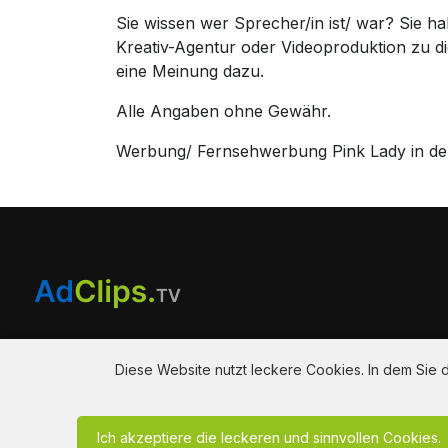
Sie wissen wer Sprecher/in ist/ war? Sie 
Kreativ-Agentur oder Videoproduktion zu 
eine Meinung dazu.
Alle Angaben ohne Gewähr.
Werbung/ Fernsehwerbung Pink Lady in der
Am Hausacker 7 , 85461 Bockhorn
info@adclips.tv
Diese Website nutzt leckere Cookies. In dem Sie
Ich akzeptiere die leckeren und sinnvollen Cookies.