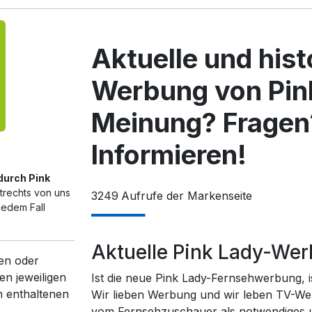
Aktuelle und his
Werbung von Pin
Meinung? Fragen
Informieren!
 durch Pink
trechts von uns
3249
Aufrufe der Markenseite
jedem Fall
Aktuelle Pink Lady-We
en oder
en jeweiligen
Ist die neue Pink Lady-Fernsehwerbung, i
n enthaltenen
Wir lieben Werbung und wir leben TV-We
vom Fernsehzuschauer als notwendiges un