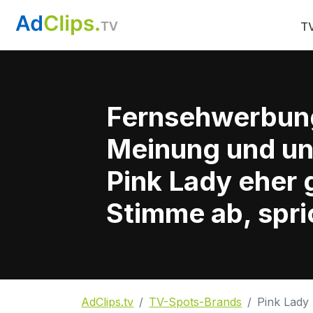
TV
Fernsehwerbun
Meinung und un
Pink Lady eher 
Stimme ab, spri
AdClips.tv
TV-Spots-Brands
Pink Lady