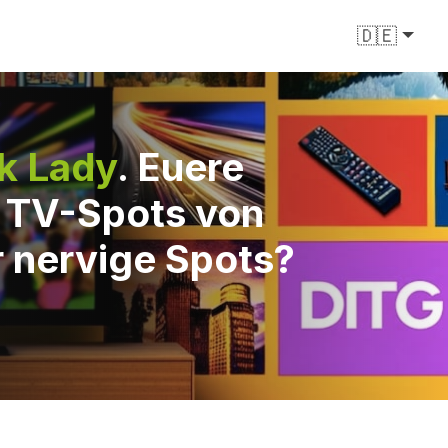
🇩🇪
k Lady
. Euere
e TV-Spots von
r nervige Spots?