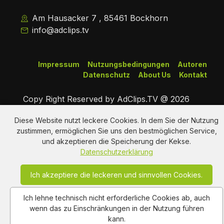
Am Hausacker 7 , 85461 Bockhorn
info@adclips.tv
Impressum
Nutzungsbedingungen
Autoren
Datenschutz
About Us
Kontakt
Copy Right Reserved by AdClips.TV @ 2026
Diese Website nutzt leckere Cookies. In dem Sie der Nutzung
zustimmen, ermöglichen Sie uns den bestmöglichen Service,
und akzeptieren die Speicherung der Kekse.
Datenschutzerklärung
Ich akzeptiere die leckeren und sinnvollen Cookies.
Ich lehne technisch nicht erforderliche Cookies ab, auch
wenn das zu Einschränkungen in der Nutzung führen
kann.