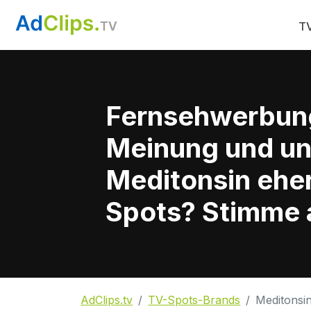
TV
Fernsehwerbun
Meinung und un
Meditonsin eher
Spots? Stimme a
AdClips.tv
TV-Spots-Brands
Meditonsi