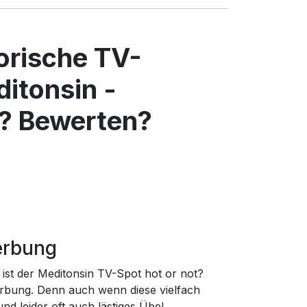
torische TV-
itonsin -
? Bewerten?
erbung
ist der Meditonsin TV-Spot hot or not?
rbung. Denn auch wenn diese vielfach
d leider oft auch lästiges Übel