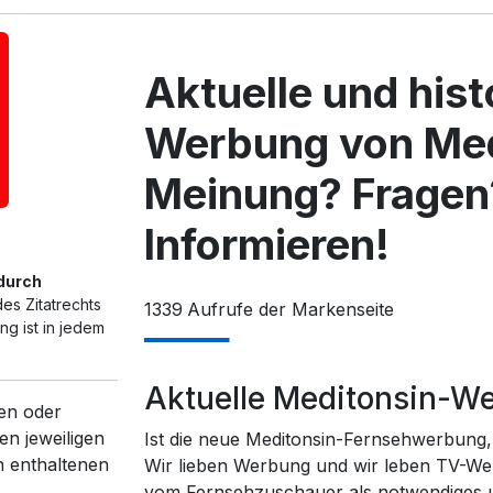
Aktuelle und his
Werbung von Med
Meinung? Fragen
Informieren!
 durch
es Zitatrechts
1339
Aufrufe der Markenseite
g ist in jedem
Aktuelle Meditonsin-W
en oder
en jeweiligen
Ist die neue Meditonsin-Fernsehwerbung, 
n enthaltenen
Wir lieben Werbung und wir leben TV-We
vom Fernsehzuschauer als notwendiges un