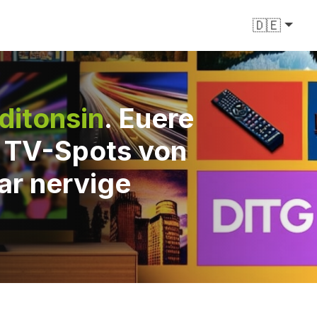
🇩🇪
ditonsin
. Euere
e TV-Spots von
ar nervige