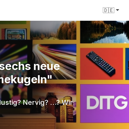
🇩🇪
 sechs neue
emekugeln"
lustig? Nervig? …? Wir