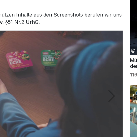
hützen Inhalte aus den Screenshots berufen wir uns
w. §51 Nr.2 UrhG.
Mül
de
11