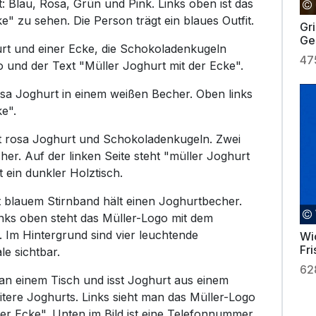
t: Blau, Rosa, Grün und Pink. Links oben ist das
e" zu sehen. Die Person trägt ein blaues Outfit.
Gri
Ge
urt und einer Ecke, die Schokoladenkugeln
47
go und der Text "Müller Joghurt mit der Ecke".
sa Joghurt in einem weißen Becher. Oben links
ke".
it rosa Joghurt und Schokoladenkugeln. Zwei
er. Auf der linken Seite steht "müller Joghurt
t ein dunkler Holztisch.
t blauem Stirnband hält einen Joghurtbecher.
Links oben steht das Müller-Logo mit dem
. Im Hintergrund sind vier leuchtende
Wi
Fr
e sichtbar.
62
t an einem Tisch und isst Joghurt aus einem
tere Joghurts. Links sieht man das Müller-Logo
der Ecke". Unten im Bild ist eine Telefonnummer