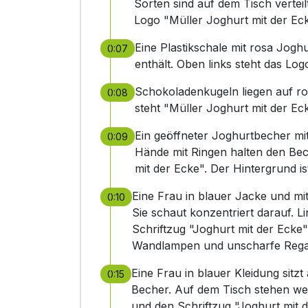
Sorten sind auf dem Tisch verteil
Logo "Müller Joghurt mit der Eck
Eine Plastikschale mit rosa Jogh
0:07
enthält. Oben links steht das Lo
Schokoladenkugeln liegen auf ro
0:08
steht "Müller Joghurt mit der Ec
Ein geöffneter Joghurtbecher m
0:09
Hände mit Ringen halten den Bech
mit der Ecke". Der Hintergrund is
Eine Frau in blauer Jacke und mi
0:10
Sie schaut konzentriert darauf. 
Schriftzug "Joghurt mit der Ecke"
Wandlampen und unscharfe Regal
Eine Frau in blauer Kleidung sitz
0:15
Becher. Auf dem Tisch stehen wei
und den Schriftzug "Joghurt mit 