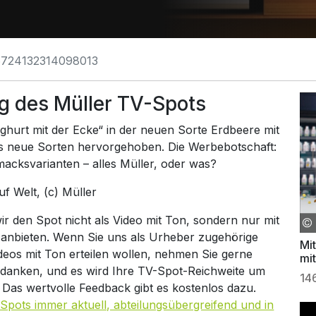
6724132314098013
g des Müller TV-Spots
ghurt mit der Ecke“ in der neuen Sorte Erdbeere mit
s neue Sorten hervorgehoben. Die Werbebotschaft:
acksvarianten – alles Müller, oder was?
auf
Welt
, (c) Müller
 den Spot nicht als Video mit Ton, sondern nur mit
 anbieten. Wenn Sie uns als Urheber zugehörige
Mi
ideos mit Ton erteilen wollen, nehmen Sie gerne
mi
 danken, und es wird Ihre TV-Spot-Reichweite um
14
. Das wertvolle Feedback gibt es kostenlos dazu.
Spots immer aktuell, abteilungsübergreifend und in