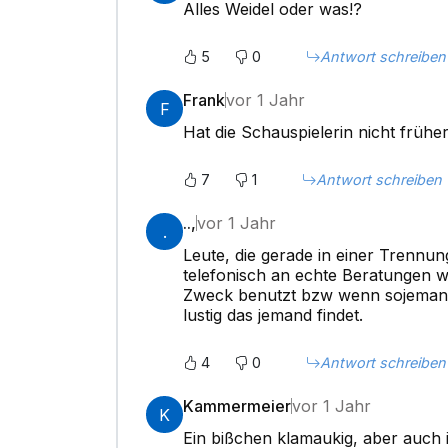
Alles Weidel oder was!?
5
0
Antwort schreiben
Frank
vor 1 Jahr
F
Hat die Schauspielerin nicht früher
7
1
Antwort schreiben
..,
vor 1 Jahr
.
Leute, die gerade in einer Trennun
telefonisch an echte Beratungen w
Zweck benutzt bzw wenn sojemand d
lustig das jemand findet.
4
0
Antwort schreiben
Kammermeier
vor 1 Jahr
K
Ein bißchen klamaukig, aber auch 