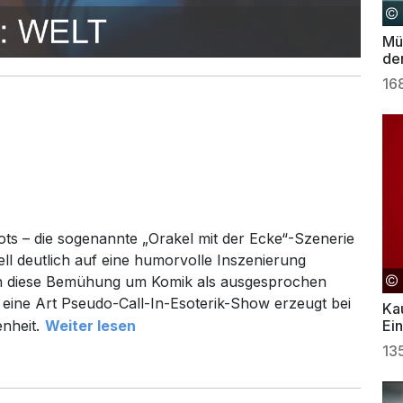
Mü
de
So
16
ots – die sogenannte „Orakel mit der Ecke“-Szenerie
ll deutlich auf eine humorvolle Inszenierung
ich diese Bemühung um Komik als ausgesprochen
 eine Art Pseudo-Call-In-Esoterik-Show erzeugt bei
Ka
nheit.
Weiter lesen
Ei
13