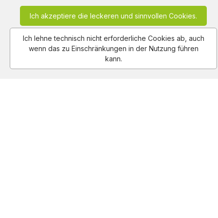
Routine für strahlendere Haut und weniger
Pigmentflecken
699
views
0:20
2024-11-20
Ich akzeptiere die leckeren und sinnvollen Cookies.
Ich lehne technisch nicht erforderliche Cookies ab, auch
wenn das zu Einschränkungen in der Nutzung führen
kann.
Excellence-Creme: Lebendige Farben & Pflege mit
Hyaluron von L'Oréal Paris!
883
views
0:20
2024-11-18