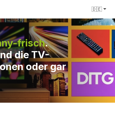
🇩🇪
ny-frisch
.
nd die TV-
ionen oder gar