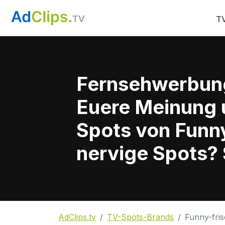
TV
Fernsehwerbun
Euere Meinung 
Spots von Funny
nervige Spots? 
AdClips.tv
TV-Spots-Brands
Funny-fri