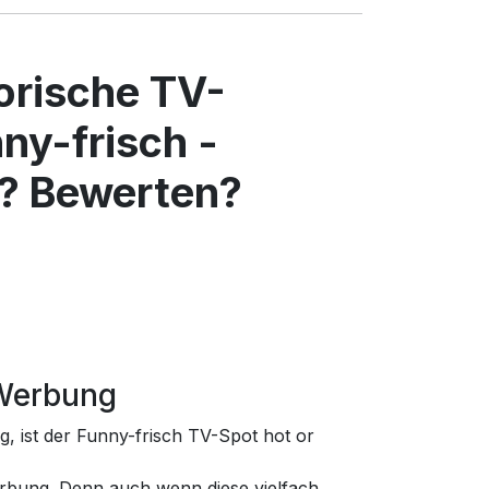
torische TV-
ny-frisch -
? Bewerten?
-Werbung
, ist der Funny-frisch TV-Spot hot or
rbung. Denn auch wenn diese vielfach