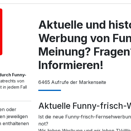
Aktuelle und his
Werbung von Fun
Meinung? Fragen
Informieren!
 durch Funny-
tatrechts von
6465
Aufrufe der Markenseite
 in jedem Fall
Aktuelle Funny-frisch
en oder
en jeweiligen
Ist die neue Funny-frisch-Fernsehwerbung
n enthaltenen
not?
Wir lieben Werbung und wir leben TV-We