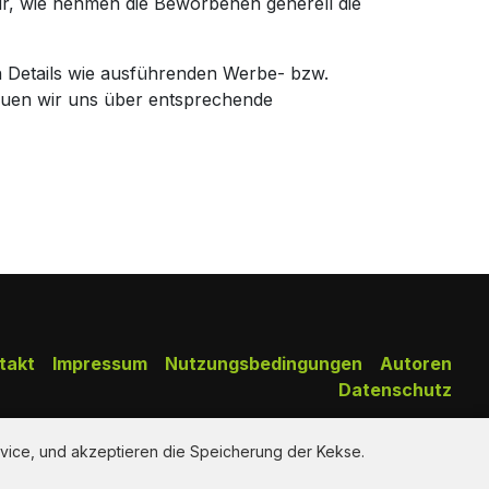
ir, wie nehmen die Beworbenen generell die
n Details wie ausführenden Werbe- bzw.
euen wir uns über entsprechende
takt
Impressum
Nutzungsbedingungen
Autoren
Datenschutz
Copy Right Reserved by AdClips.TV @ 2026
vice, und akzeptieren die Speicherung der Kekse.