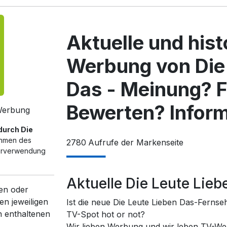
Aktuelle und his
Werbung von Die
Das - Meinung? 
Bewerten? Inform
-Werbung
 durch Die
ahmen des
2780
Aufrufe der Markenseite
terverwendung
Aktuelle Die Leute Lie
en oder
en jeweiligen
Ist die neue Die Leute Lieben Das-Fernse
n enthaltenen
TV-Spot hot or not?
Wir lieben Werbung und wir leben TV-We