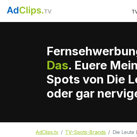
TV
Fernsehwerbun
Das
. Euere Mei
Spots von Die L
oder gar nervig
AdClips.tv
TV-Spots-Brands
Die Leute