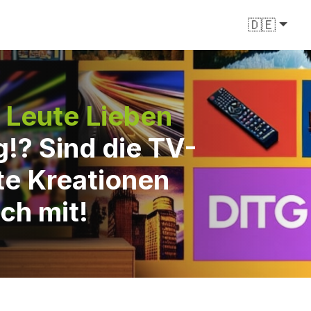
🇩🇪
 Leute Lieben
!? Sind die TV-
te Kreationen
ch mit!