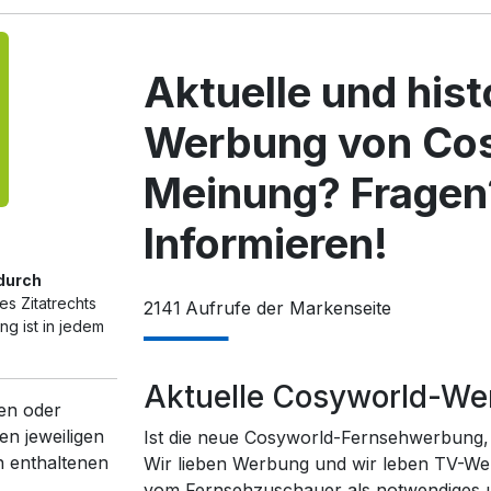
Aktuelle und his
Werbung von Cos
Meinung? Fragen
Informieren!
 durch
s Zitatrechts
2141
Aufrufe der Markenseite
g ist in jedem
Aktuelle Cosyworld-W
en oder
en jeweiligen
Ist die neue Cosyworld-Fernsehwerbung, 
n enthaltenen
Wir lieben Werbung und wir leben TV-We
vom Fernsehzuschauer als notwendiges un