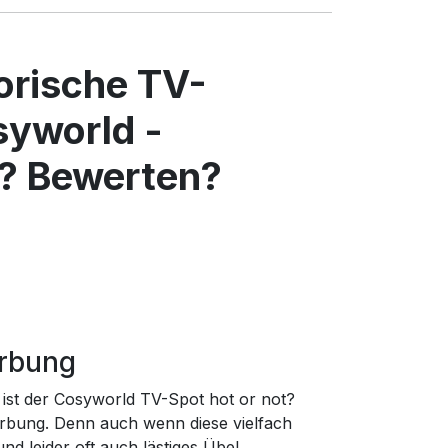
torische TV-
yworld -
? Bewerten?
erbung
ist der Cosyworld TV-Spot hot or not?
rbung. Denn auch wenn diese vielfach
d leider oft auch lästiges Übel