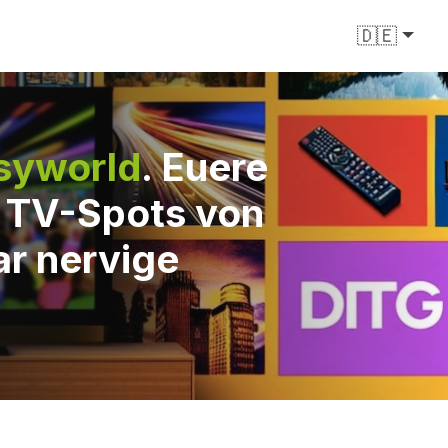
🇩🇪
syworld
. Euere
e TV-Spots von
ar nervige