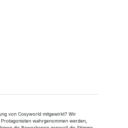
bung von Cosyworld mitgewirkt? Wir
die Protagonisten wahrgenommen werden,
nehmen die Beworbenen generell die Stimme