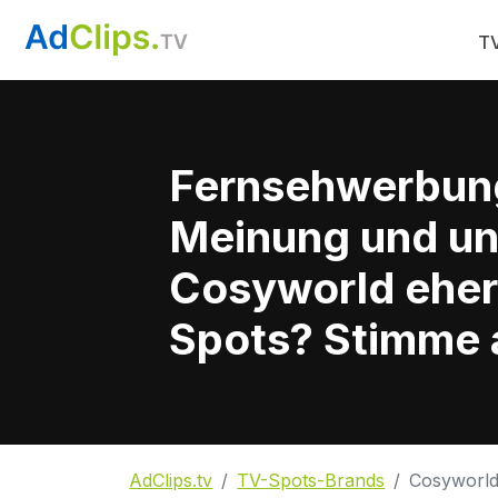
TV
Fernsehwerbun
Meinung und un
Cosyworld eher 
Spots? Stimme a
AdClips.tv
TV-Spots-Brands
Cosyworl