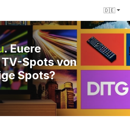
🇩🇪
u
. Euere
e TV-Spots von
ige Spots?