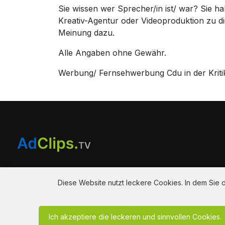
Sie wissen wer Sprecher/in ist/ war? Sie 
Kreativ-Agentur oder Videoproduktion zu 
Meinung dazu.
Alle Angaben ohne Gewähr.
Werbung/ Fernsehwerbung Cdu in der Kriti
Am Hausacker 7 , 85461 Bockhorn
info@adclips.tv
Diese Website nutzt leckere Cookies. In dem Sie
Ich akzeptiere die leckeren und sinnvollen Cookies.