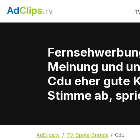
TV
Fernsehwerbun
Meinung und un
Cdu eher gute K
Stimme ab, spri
AdClips.tv
TV-Spots-Brands
Cdu