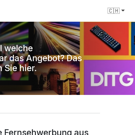
🇨🇭
l welche
ar das Angebot? Das
 Sie hier.
he Fernsehwerbung aus