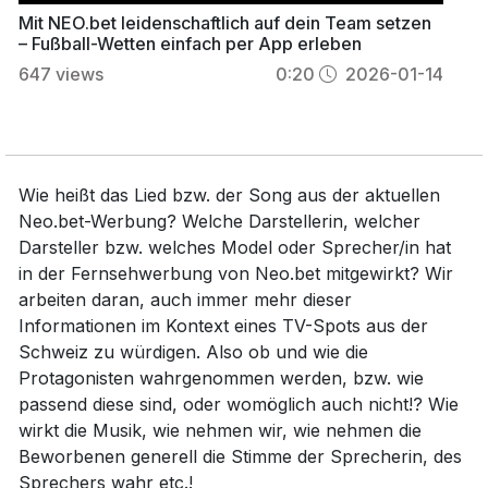
Mit NEO.bet leidenschaftlich auf dein Team setzen
– Fußball-Wetten einfach per App erleben
647
views
0:20
2026-01-14
Wie heißt das Lied bzw. der Song aus der aktuellen
Neo.bet-Werbung? Welche Darstellerin, welcher
Darsteller bzw. welches Model oder Sprecher/in hat
in der Fernsehwerbung von Neo.bet mitgewirkt? Wir
arbeiten daran, auch immer mehr dieser
Informationen im Kontext eines TV-Spots aus der
Schweiz zu würdigen. Also ob und wie die
Protagonisten wahrgenommen werden, bzw. wie
passend diese sind, oder womöglich auch nicht!? Wie
wirkt die Musik, wie nehmen wir, wie nehmen die
Beworbenen generell die Stimme der Sprecherin, des
Sprechers wahr etc.!