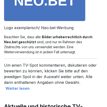
Logo exemplarisch/ Neo.bet-Werbung
Beachten Sie, dass alle
Bilder urheberrechtlich durch
Neo.bet geschützt
sind, und nur im Rahmen des
Zitatrechts von uns verwendet werden. Eine
Weiterverwendung ist in jedem Fall untersagt.
Um einen TV-Spot kommentieren, diskutieren oder
bewerten zu können, klicken Sie bitte auf den
jeweiligen Spot in der Auswahl weiter unten. Alle
darin enthaltenen Angaben ohne Gewähr.
Weiter lesen
Aktuelle und historische TV-