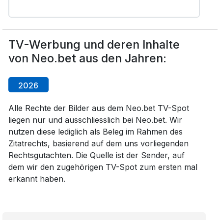
TV-Werbung und deren Inhalte
von Neo.bet aus den Jahren:
2026
Alle Rechte der Bilder aus dem Neo.bet TV-Spot
liegen nur und ausschliesslich bei Neo.bet. Wir
nutzen diese lediglich als Beleg im Rahmen des
Zitatrechts, basierend auf dem uns vorliegenden
Rechtsgutachten. Die Quelle ist der Sender, auf
dem wir den zugehörigen TV-Spot zum ersten mal
erkannt haben.