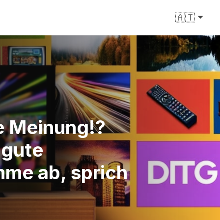
🇦🇹
re Meinung!?
 gute
mme ab, sprich