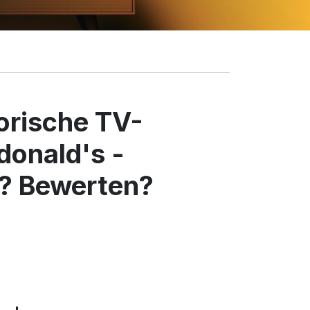
torische TV-
onald's -
? Bewerten?