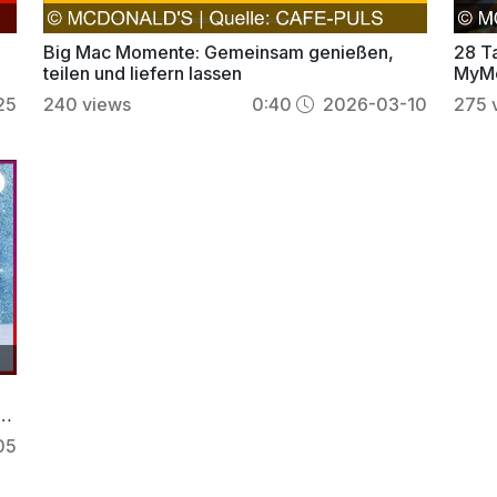
Big Mac Momente: Gemeinsam genießen,
28 T
teilen und liefern lassen
MyMc
25
240
views
0:40
2026-03-10
275
in
05