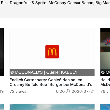
 Pink Dragonfruit & Sprite, McCrispy Caesar Bacon, Big Ma
Endlich Gartenparty: Genieß den neuen
Hol d
Creamy Buffalo Beef Burger bei McDonald's
McDo
29
72
views
0:20
2026-07-21
79
v