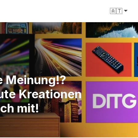
🇦🇹
re Meinung!?
ute Kreationen
ch mit!