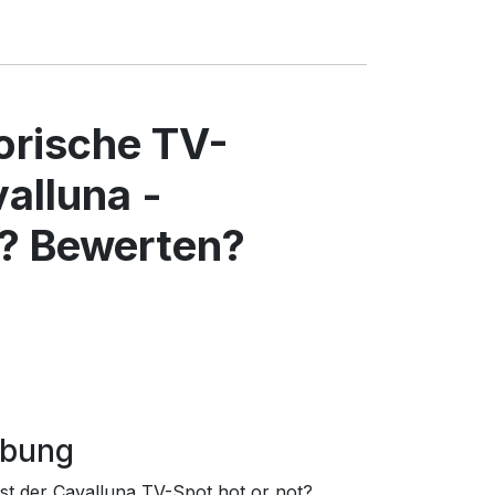
torische TV-
alluna -
? Bewerten?
rbung
st der Cavalluna TV-Spot hot or not?