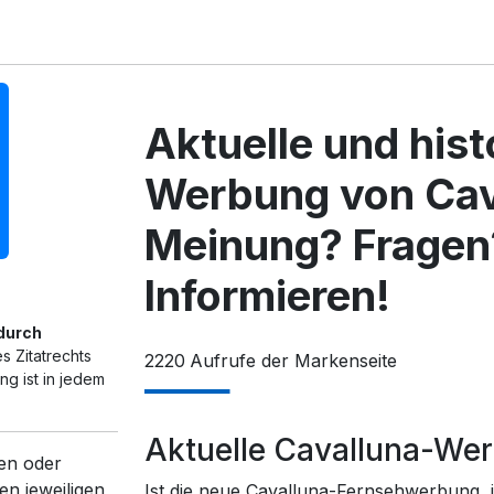
Aktuelle und his
Werbung von Cav
Meinung? Fragen
Informieren!
 durch
s Zitatrechts
2220
Aufrufe der Markenseite
g ist in jedem
Aktuelle Cavalluna-We
en oder
en jeweiligen
Ist die neue Cavalluna-Fernsehwerbung, i